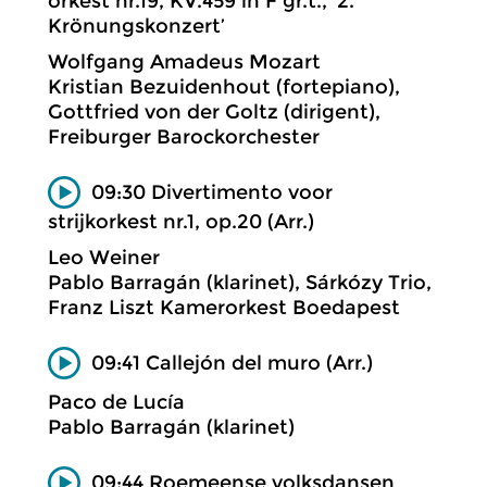
orkest nr.19, KV.459 in F gr.t., ‘2.
Krönungskonzert’
Wolfgang Amadeus Mozart
Kristian Bezuidenhout (fortepiano),
Gottfried von der Goltz (dirigent),
Freiburger Barockorchester
09:30 Divertimento voor
strijkorkest nr.1, op.20 (Arr.)
Leo Weiner
Pablo Barragán (klarinet), Sárkózy Trio,
Franz Liszt Kamerorkest Boedapest
09:41 Callejón del muro (Arr.)
Paco de Lucía
Pablo Barragán (klarinet)
09:44 Roemeense volksdansen