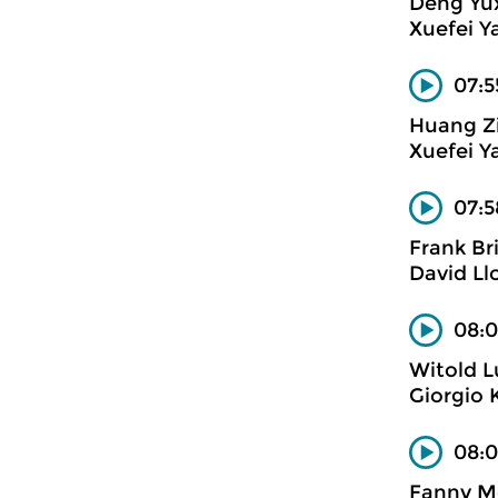
Deng Yu
Xuefei Y
07:5
Huang Z
Xuefei Y
07:5
Frank Br
David Ll
08:0
Witold L
Giorgio 
08:0
Fanny M