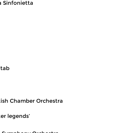
a Sinfonietta
ntab
ottish Chamber Orchestra
ter legends’