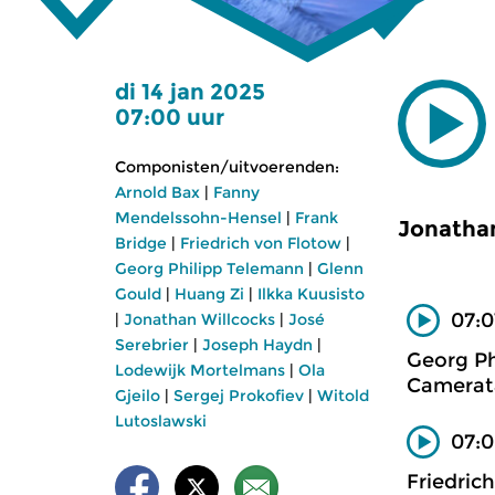
di 14 jan 2025
07:00 uur
Componisten/uitvoerenden:
Arnold Bax
|
Fanny
Mendelssohn-Hensel
|
Frank
Jonathan
Bridge
|
Friedrich von Flotow
|
Georg Philipp Telemann
|
Glenn
Gould
|
Huang Zi
|
Ilkka Kuusisto
07:0
|
Jonathan Willcocks
|
José
Serebrier
|
Joseph Haydn
|
Georg Ph
Lodewijk Mortelmans
|
Ola
Camerat
Gjeilo
|
Sergej Prokofiev
|
Witold
Lutoslawski
07:0
Friedric