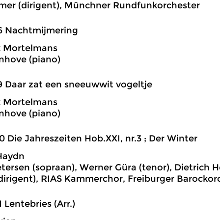
rmer (dirigent), Münchner Rundfunkorchester
6 Nachtmijmering
k Mortelmans
nhove (piano)
9 Daar zat een sneeuwwit vogeltje
k Mortelmans
nhove (piano)
0 Die Jahreszeiten Hob.XXI, nr.3 ; Der Winter
Haydn
etersen (sopraan), Werner Güra (tenor), Dietrich H
dirigent), RIAS Kammerchor, Freiburger Barockor
1 Lentebries (Arr.)