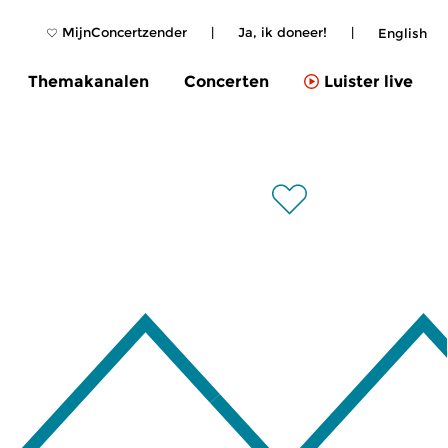
MijnConcertzender
|
Ja, ik doneer!
|
English
Themakanalen
Concerten
Luister live