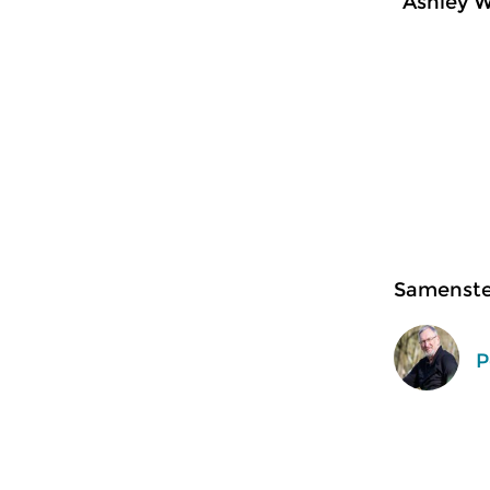
Ashley W
Samenstel
P