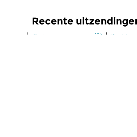
Recente uitzendinge
Klassiek
Klassiek
Ochtendeditie
Ochtend
zo 2 aug 2026 07:00 uur
za 1 aug 
Werken van Johann Adolf
Werken van
Hasse, Anoniem, Johann
Scarlatti, 
Christoph Pepusch...
Johann Fried
Meer van programma