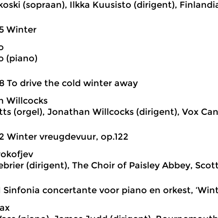
koski (sopraan), Ilkka Kuusisto (dirigent), Finlandi
5 Winter
o
o (piano)
8 To drive the cold winter away
 Willcocks
ts (orgel), Jonathan Willcocks (dirigent), Vox Ca
2 Winter vreugdevuur, op.122
rokofjev
ebrier (dirigent), The Choir of Paisley Abbey, Sc
1 Sinfonia concertante voor piano en orkest, ‘Win
ax