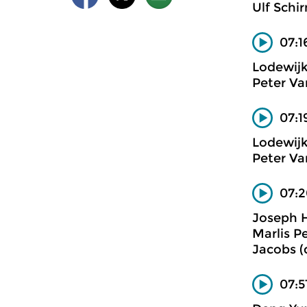
Ulf Schi
07:1
Lodewij
Peter Va
07:1
Lodewij
Peter Va
07:2
Joseph 
Marlis P
Jacobs (
07:5