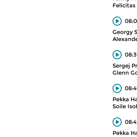
Felicita
08:
Georgy S
Alexande
08:3
Sergej P
Glenn Gou
08:4
Pekka H
Soile Iso
08:4
Pekka H