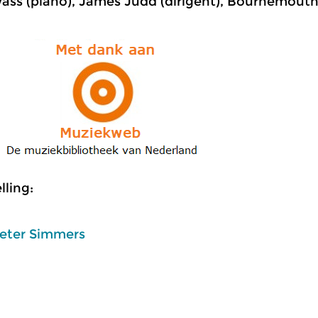
ass (piano), James Judd (dirigent), Bournemou
ling:
eter Simmers