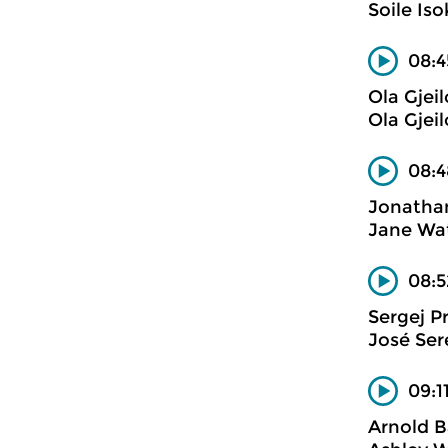
Soile Iso
08:4
Ola Gjeil
Ola Gjeil
08:4
Jonathan
Jane Wat
08:5
Sergej P
José Ser
09:1
Arnold B