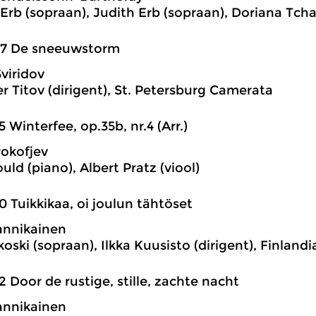
s Erb (sopraan), Judith Erb (sopraan), Doriana Tch
07 De sneeuwstorm
viridov
r Titov (dirigent), St. Petersburg Camerata
5 Winterfee, op.35b, nr.4 (Arr.)
rokofjev
ld (piano), Albert Pratz (viool)
0 Tuikkikaa, oi joulun tähtöset
annikainen
koski (sopraan), Ilkka Kuusisto (dirigent), Finlandi
2 Door de rustige, stille, zachte nacht
annikainen