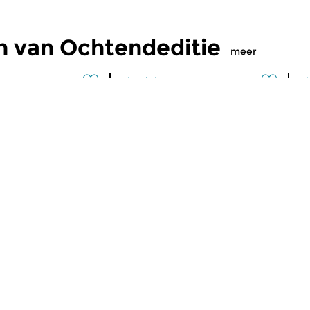
n van Ochtendeditie
meer
Klassiek
Kl
editie
Ochtendeditie
O
2026 07:00 uur
vr 31 jul 2026 07:00 uur
d
 Alessandro
Werken van Johann Philipp
We
Johann Kuhnau,
Krieger, Johann Heinrich
Kr
rich Fasch, Jan...
Schmelzer, François-Joseph...
Lo
maker Peter Simmers