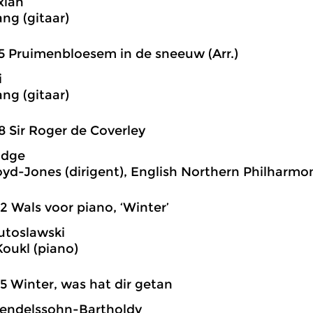
xian
ang (gitaar)
5 Pruimenbloesem in de sneeuw (Arr.)
i
ang (gitaar)
8 Sir Roger de Coverley
idge
oyd-Jones (dirigent), English Northern Philharmo
2 Wals voor piano, ‘Winter’
utoslawski
Koukl (piano)
5 Winter, was hat dir getan
endelssohn-Bartholdy