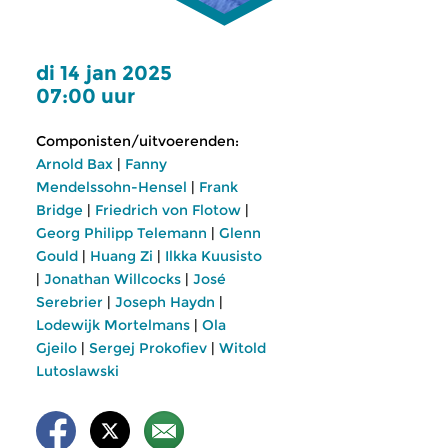
di 14 jan 2025
07:00 uur
Componisten/uitvoerenden:
Arnold Bax
|
Fanny
Mendelssohn-Hensel
|
Frank
Bridge
|
Friedrich von Flotow
|
Georg Philipp Telemann
|
Glenn
Gould
|
Huang Zi
|
Ilkka Kuusisto
|
Jonathan Willcocks
|
José
Serebrier
|
Joseph Haydn
|
Lodewijk Mortelmans
|
Ola
Gjeilo
|
Sergej Prokofiev
|
Witold
Lutoslawski