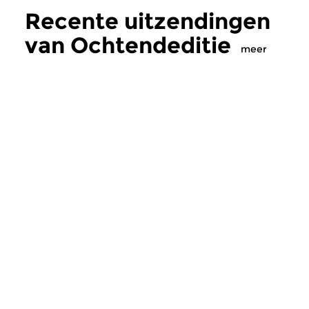
Recente uitzendingen
van Ochtendeditie
meer
Klassiek
Klassiek
Ochtendeditie
Ochtendeditie
zo 2 aug 2026 07:00 uur
za 1 aug 2026 07:
Werken van Johann Adolf
Werken van Alessan
Hasse, Anoniem, Johann
Scarlatti, Johann Ku
Christoph Pepusch...
Johann Friedrich Fasc
Meer van