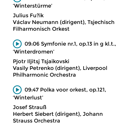
‘Winterstürme’
Julius Fu?ik
Václav Neumann (dirigent), Tsjechisch
Filharmonisch Orkest
09:06 Symfonie nr.1, op.13 in g kl.t.,
‘Winterdromen’
Pjotr Iljitsj Tsjaikovski
Vasily Petrenko (dirigent), Liverpool
Philharmonic Orchestra
09:47 Polka voor orkest, op.121,
‘Winterlust’
Josef Strauß
Herbert Siebert (dirigent), Johann
Strauss Orchestra