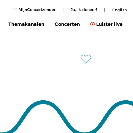
MijnConcertzender
|
Ja, ik doneer!
|
English
Themakanalen
Concerten
Luister live