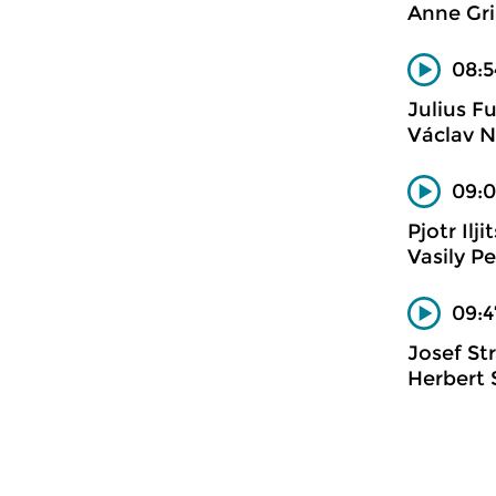
Anne Gri
08:5
Julius Fu
Václav N
09:0
Pjotr Ilji
Vasily P
09:4
Josef St
Herbert 