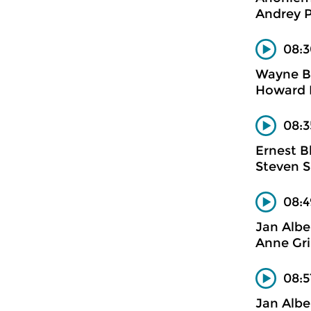
Andrey P
08:3
Wayne B
Howard H
08:3
Ernest B
Steven S
08:4
Jan Albe
Anne Gri
08:5
Jan Albe