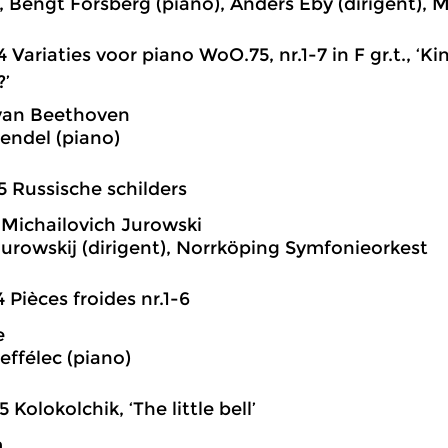
), Bengt Forsberg (piano), Anders Eby (dirigent),
4 Variaties voor piano WoO.75, nr.1-7 in F gr.t., ‘Ki
?’
van Beethoven
rendel (piano)
5 Russische schilders
 Michailovich Jurowski
Jurowskij (dirigent), Norrköping Symfonieorkest
4 Pièces froides nr.1-6
e
ffélec (piano)
5 Kolokolchik, ‘The little bell’
m