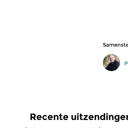
Samenstel
P
Recente uitzendinge