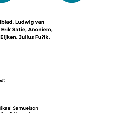
dblad, Ludwig van
 Erik Satie, Anoniem,
ijken, Julius Fu?ik,
est
Mikael Samuelson