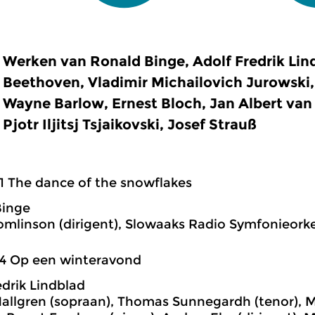
Werken van Ronald Binge, Adolf Fredrik Lin
Beethoven, Vladimir Michailovich Jurowski,
Wayne Barlow, Ernest Bloch, Jan Albert van E
Pjotr Iljitsj Tsjaikovski, Josef Strauß
1 The dance of the snowflakes
Binge
omlinson (dirigent), Slowaaks Radio Symfonieork
04 Op een winteravond
edrik Lindblad
Hallgren (sopraan), Thomas Sunnegardh (tenor), 