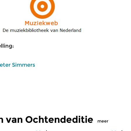
ling:
eter Simmers
n van Ochtendeditie
meer