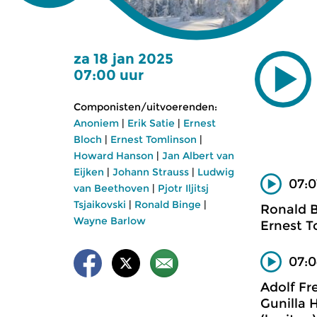
za 18 jan 2025
07:00 uur
Componisten/uitvoerenden:
Anoniem
|
Erik Satie
|
Ernest
Bloch
|
Ernest Tomlinson
|
Howard Hanson
|
Jan Albert van
Eijken
|
Johann Strauss
|
Ludwig
07:0
van Beethoven
|
Pjotr Iljitsj
Tsjaikovski
|
Ronald Binge
|
Ronald 
Wayne Barlow
Ernest T
07:
Adolf Fr
Gunilla 