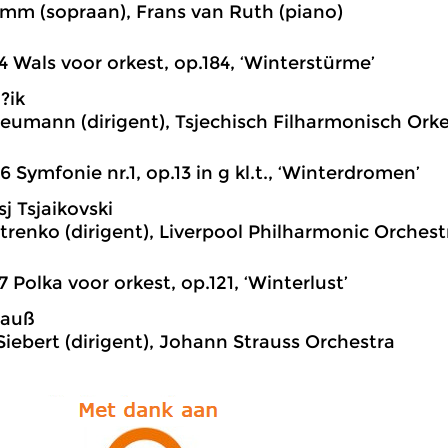
mm (sopraan), Frans van Ruth (piano)
4 Wals voor orkest, op.184, ‘Winterstürme’
?ik
eumann (dirigent), Tsjechisch Filharmonisch Ork
6 Symfonie nr.1, op.13 in g kl.t., ‘Winterdromen’
tsj Tsjaikovski
etrenko (dirigent), Liverpool Philharmonic Orchest
7 Polka voor orkest, op.121, ‘Winterlust’
rauß
Siebert (dirigent), Johann Strauss Orchestra