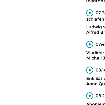
(bariton
07:3
schlafen
Ludwig 
Alfred B
07:4
Vladimir
Michail 
08:1
Erik Sati
Anne Que
08:2
Anonie