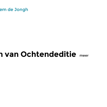
em de Jongh
n van Ochtendeditie
meer
Klassiek
Kl
editie
Ochtendeditie
O
2026 07:00 uur
vr 31 jul 2026 07:00 uur
d