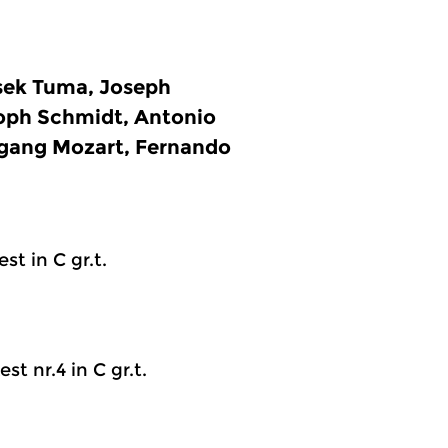
isek Tuma, Joseph
oph Schmidt, Antonio
fgang Mozart, Fernando
st in C gr.t.
t nr.4 in C gr.t.