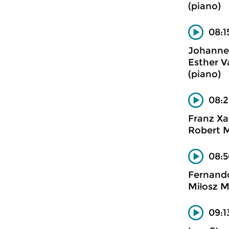
(piano)
08:1
Johanne
Esther V
(piano)
08:2
Franz X
Robert 
08:5
Fernand
Miłosz M
09:1