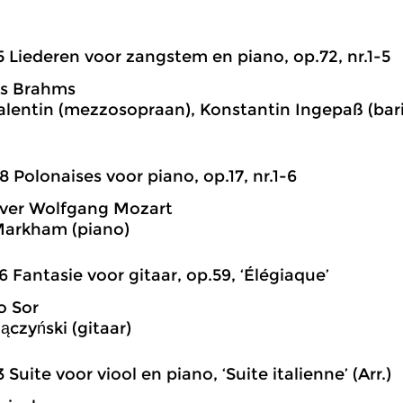
5 Liederen voor zangstem en piano, op.72, nr.1-5
s Brahms
alentin (mezzosopraan), Konstantin Ingepaß (barit
8 Polonaises voor piano, op.17, nr.1-6
aver Wolfgang Mozart
Markham (piano)
6 Fantasie voor gitaar, op.59, ‘Élégiaque’
o Sor
ączyński (gitaar)
3 Suite voor viool en piano, ‘Suite italienne’ (Arr.)