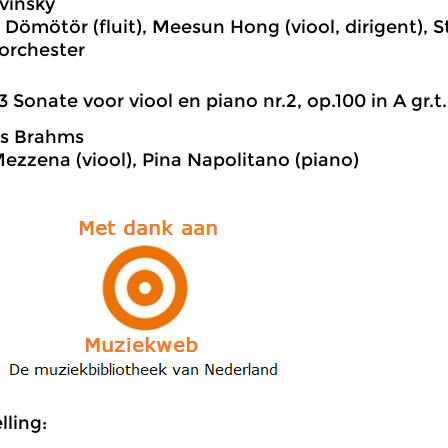
avinsky
Dömötör (fluit), Meesun Hong (viool, dirigent), S
rchester
3 Sonate voor viool en piano nr.2, op.100 in A gr.t.
s Brahms
ezzena (viool), Pina Napolitano (piano)
ling: