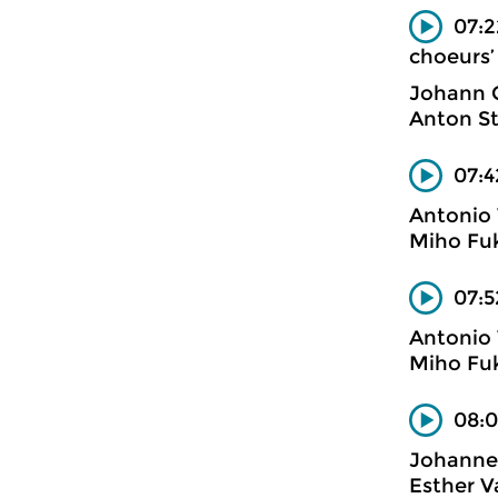
07:2
choeurs’
Johann 
Anton St
07:4
Antonio 
Miho Fuk
07:5
Antonio 
Miho Fuk
08:0
Johanne
Esther V