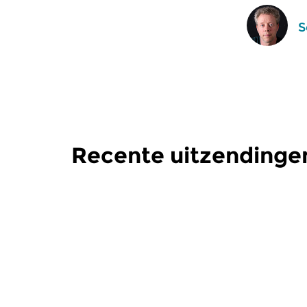
S
Recente uitzendinge
Klassiek
Klassiek
Ochtendeditie
Ochtend
zo 2 aug 2026 07:00 uur
za 1 aug 