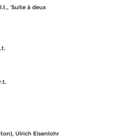
.t., ‘Suite à deux
.t.
.t.
on), Ulrich Eisenlohr