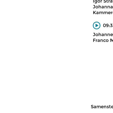
Igor Str
Johanna 
Kammero
09:3
Johanne
Franco M
Samenstel