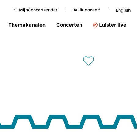
MijnConcertzender
|
Ja, ik doneer!
|
English
Themakanalen
Concerten
Luister live