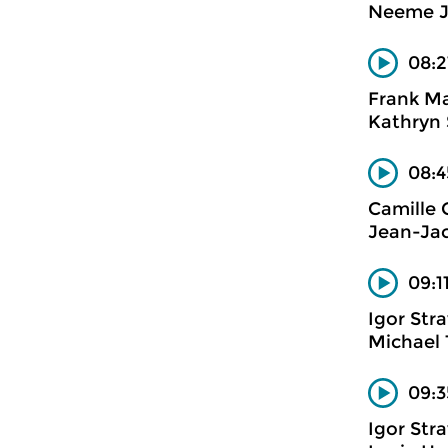
Neeme Jä
08:2
Frank Ma
Kathryn 
08:4
Camille 
Jean-Jac
09:1
Igor Str
Michael 
09:3
Igor Str