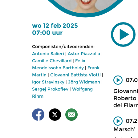
wo 12 feb 2025
07:00 uur
Componisten/uitvoerenden:
Antonio Salieri
|
Astor Piazzolla
|
Camille Chevillard
|
Felix
Mendelssohn Bartholdy
|
Frank
Martin
|
Giovanni Battista Viotti
|
07:0
Igor Stravinsky
|
Jörg Widmann
|
Sergej Prokofiev
|
Wolfgang
Giovanni
Rihm
Roberto B
dei Fila
07:2
Marsch’