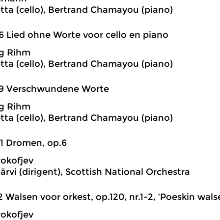
tta (cello), Bertrand Chamayou (piano)
6 Lied ohne Worte voor cello en piano
g Rihm
tta (cello), Bertrand Chamayou (piano)
59 Verschwundene Worte
g Rihm
tta (cello), Bertrand Chamayou (piano)
1 Dromen, op.6
rokofjev
rvi (dirigent), Scottish National Orchestra
2 Walsen voor orkest, op.120, nr.1-2, ‘Poeskin wals
rokofjev