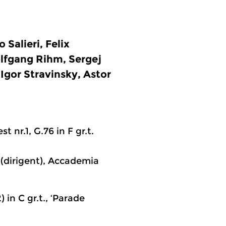
Salieri, Felix
lfgang Rihm, Sergej
 Igor Stravinsky, Astor
t nr.1, G.76 in F gr.t.
o (dirigent), Accademia
in C gr.t., ‘Parade