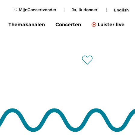
MijnConcertzender
|
Ja, ik doneer!
|
English
Themakanalen
Concerten
Luister live