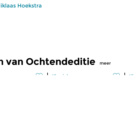
iklaas Hoekstra
n van Ochtendeditie
meer
Klassiek
Kl
editie
Ochtendeditie
O
2026 07:00 uur
vr 31 jul 2026 07:00 uur
d
 Alessandro
Werken van Johann Philipp
We