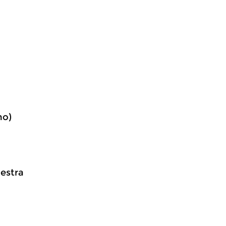
no)
estra