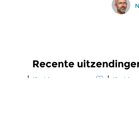
N
Recente uitzendinge
Klassiek
Klassiek
Ochtendeditie
Ochtend
zo 2 aug 2026 07:00 uur
za 1 aug 
Werken van Johann Adolf
Werken van