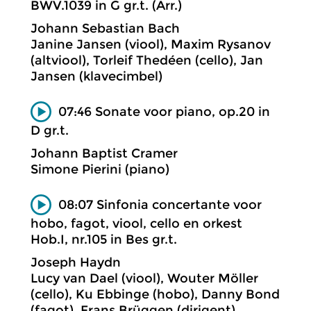
BWV.1039 in G gr.t. (Arr.)
Johann Sebastian Bach
Janine Jansen (viool), Maxim Rysanov
(altviool), Torleif Thedéen (cello), Jan
Jansen (klavecimbel)
07:46 Sonate voor piano, op.20 in
D gr.t.
Johann Baptist Cramer
Simone Pierini (piano)
08:07 Sinfonia concertante voor
hobo, fagot, viool, cello en orkest
Hob.I, nr.105 in Bes gr.t.
Joseph Haydn
Lucy van Dael (viool), Wouter Möller
(cello), Ku Ebbinge (hobo), Danny Bond
(fagot), Frans Brüggen (dirigent),