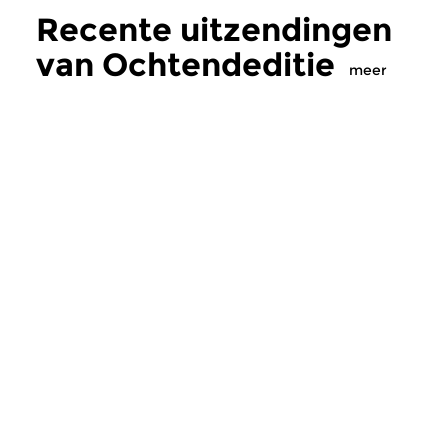
Recente uitzendingen
van Ochtendeditie
meer
Klassiek
Klassiek
Ochtendeditie
Ochtendeditie
zo 2 aug 2026 07:00 uur
za 1 aug 2026 07:
Werken van Johann Adolf
Werken van Alessan
Hasse, Anoniem, Johann
Scarlatti, Johann Ku
Christoph Pepusch...
Johann Friedrich Fasc
Meer van