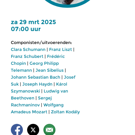
za 29 mrt 2025
07:00 uur
Componisten/uitvoerenden:
Clara Schumann
|
Franz Liszt
|
Franz Schubert
|
Frédéric
Chopin
|
Georg Philipp
Telemann
|
Jean Sibelius
|
Johann Sebastian Bach
|
Josef
Suk
|
Joseph Haydn
|
Károl
Szymanowski
|
Ludwig van
Beethoven
|
Sergej
Rachmaninov
|
Wolfgang
Amadeus Mozart
|
Zoltan Kodály