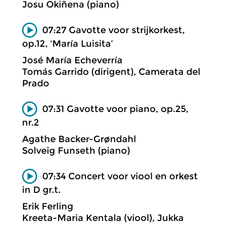
Josu Okiñena (piano)
07:27 Gavotte voor strijkorkest,
op.12, ‘María Luisita’
José María Echeverría
Tomás Garrido (dirigent), Camerata del
Prado
07:31 Gavotte voor piano, op.25,
nr.2
Agathe Backer-Grøndahl
Solveig Funseth (piano)
07:34 Concert voor viool en orkest
in D gr.t.
Erik Ferling
Kreeta-Maria Kentala (viool), Jukka