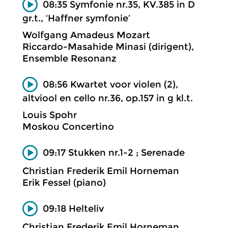
08:35 Symfonie nr.35, KV.385 in D
gr.t., ‘Haffner symfonie’
Wolfgang Amadeus Mozart
Riccardo-Masahide Minasi (dirigent),
Ensemble Resonanz
08:56 Kwartet voor violen (2),
altviool en cello nr.36, op.157 in g kl.t.
Louis Spohr
Moskou Concertino
09:17 Stukken nr.1-2 ; Serenade
Christian Frederik Emil Horneman
Erik Fessel (piano)
09:18 Helteliv
Christian Frederik Emil Horneman