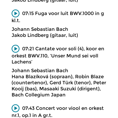
07:15 Fuga voor luit BWV.1000 in g
kl.t.
Johann Sebastian Bach
Jakob Lindberg (gitaar, luit)
07:21 Cantate voor soli (4), koor en
orkest BWV.110, ‘Unser Mund sei voll
Lachens’
Johann Sebastian Bach
Hana Blazíková (sopraan), Robin Blaze
(countertenor), Gerd Türk (tenor), Peter
Kooij (bas), Masaaki Suzuki (dirigent),
Bach Collegium Japan
07:43 Concert voor viool en orkest
nr.1, op.1 in A gr.t.