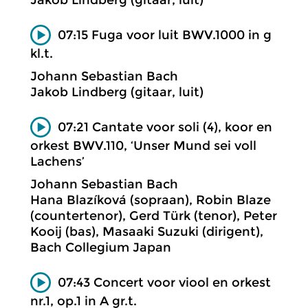
07:15 Fuga voor luit BWV.1000 in g
kl.t.
Johann Sebastian Bach
Jakob Lindberg (gitaar, luit)
07:21 Cantate voor soli (4), koor en
orkest BWV.110, ‘Unser Mund sei voll
Lachens’
Johann Sebastian Bach
Hana Blazíková (sopraan), Robin Blaze
(countertenor), Gerd Türk (tenor), Peter
Kooij (bas), Masaaki Suzuki (dirigent),
Bach Collegium Japan
07:43 Concert voor viool en orkest
nr.1, op.1 in A gr.t.