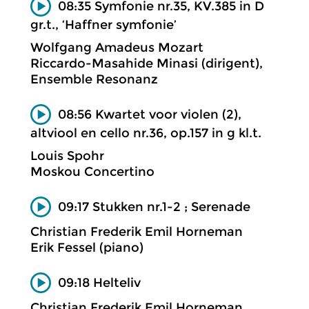
08:35 Symfonie nr.35, KV.385 in D
gr.t., ‘Haffner symfonie’
Wolfgang Amadeus Mozart
Riccardo-Masahide Minasi (dirigent),
Ensemble Resonanz
08:56 Kwartet voor violen (2),
altviool en cello nr.36, op.157 in g kl.t.
Louis Spohr
Moskou Concertino
09:17 Stukken nr.1-2 ; Serenade
Christian Frederik Emil Horneman
Erik Fessel (piano)
09:18 Helteliv
Christian Frederik Emil Horneman