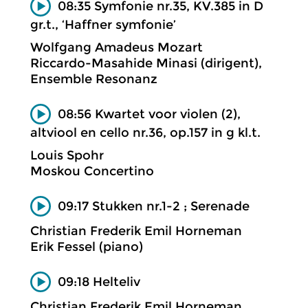
08:35 Symfonie nr.35, KV.385 in D
gr.t., ‘Haffner symfonie’
Wolfgang Amadeus Mozart
Riccardo-Masahide Minasi (dirigent),
Ensemble Resonanz
08:56 Kwartet voor violen (2),
altviool en cello nr.36, op.157 in g kl.t.
Louis Spohr
Moskou Concertino
09:17 Stukken nr.1-2 ; Serenade
Christian Frederik Emil Horneman
Erik Fessel (piano)
09:18 Helteliv
Christian Frederik Emil Horneman