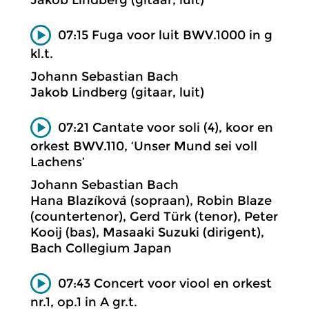
07:15 Fuga voor luit BWV.1000 in g
kl.t.
Johann Sebastian Bach
Jakob Lindberg (gitaar, luit)
07:21 Cantate voor soli (4), koor en
orkest BWV.110, ‘Unser Mund sei voll
Lachens’
Johann Sebastian Bach
Hana Blazíková (sopraan), Robin Blaze
(countertenor), Gerd Türk (tenor), Peter
Kooij (bas), Masaaki Suzuki (dirigent),
Bach Collegium Japan
07:43 Concert voor viool en orkest
nr.1, op.1 in A gr.t.