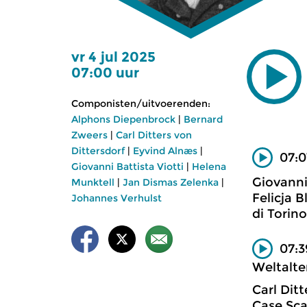
vr 4 jul 2025
07:00 uur
Componisten/uitvoerenden:
Alphons Diepenbrock
|
Bernard
Zweers
|
Carl Ditters von
Dittersdorf
|
Eyvind Alnæs
|
07:0
Giovanni Battista Viotti
|
Helena
Giovanni
Munktell
|
Jan Dismas Zelenka
|
Felicja 
Johannes Verhulst
di Torino
07:3
Weltalte
Carl Ditt
Case Sca