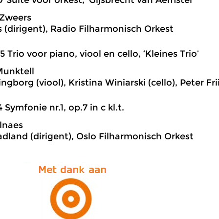
 Zweers
s (dirigent), Radio Filharmonisch Orkest
5 Trio voor piano, viool en cello, ‘Kleines Trio’
unktell
ngborg (viool), Kristina Winiarski (cello), Peter F
4 Symfonie nr.1, op.7 in c kl.t.
lnaes
adland (dirigent), Oslo Filharmonisch Orkest