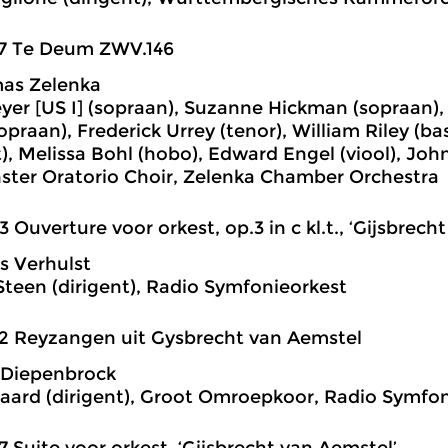
57 Te Deum ZWV.146
mas Zelenka
yer [US I] (sopraan), Suzanne Hickman (sopraan
praan), Frederick Urrey (tenor), William Riley (b
), Melissa Bohl (hobo), Edward Engel (viool), John 
ter Oratorio Choir, Zelenka Chamber Orchestra
3 Ouverture voor orkest, op.3 in c kl.t., ‘Gijsbrech
s Verhulst
Steen (dirigent), Radio Symfonieorkest
2 Reyzangen uit Gysbrecht van Aemstel
 Diepenbrock
aard (dirigent), Groot Omroepkoor, Radio Symfo
7 Suite voor orkest, ‘Gijsbrecht van Aemstel’