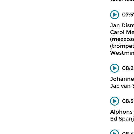
07:
Jan Dis
Carol Me
(mezzoso
(trompet
Westmins
08:2
Johanne
Jac van 
08:3
Alphons
Ed Spanj
08:4