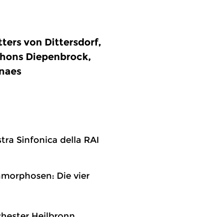
tters von Dittersdorf,
phons Diepenbrock,
lnaes
tra Sinfonica della RAI
etamorphosen: Die vier
hester Heilbronn