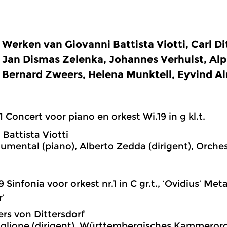
Werken van Giovanni Battista Viotti, Carl Di
Jan Dismas Zelenka, Johannes Verhulst, Al
Bernard Zweers, Helena Munktell, Eyvind A
1 Concert voor piano en orkest Wi.19 in g kl.t.
 Battista Viotti
Blumental (piano), Alberto Zedda (dirigent), Orches
9 Sinfonia voor orkest nr.1 in C gr.t., ‘Ovidius’ M
r’
ers von Dittersdorf
glione (dirigent), Württembergisches Kammerorc