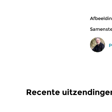
Afbeeldin
Samenstel
P
Recente uitzendinge
Klassiek
Klassiek