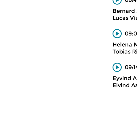
Bernard
Lucas Vi
09:0
Helena M
Tobias Ri
09:1
Eyvind A
Eivind A