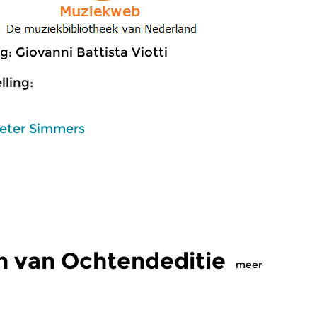
g: Giovanni Battista Viotti
ling:
eter Simmers
n van Ochtendeditie
meer
Klassiek
Kl