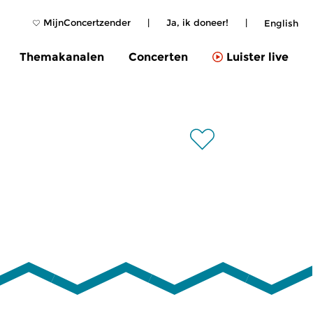
MijnConcertzender
|
Ja, ik doneer!
|
English
Themakanalen
Concerten
Luister live