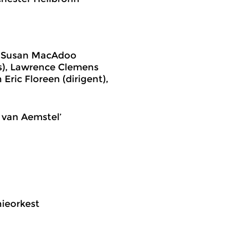
), Susan MacAdoo
as), Lawrence Clemens
Eric Floreen (dirigent),
t van Aemstel’
nieorkest