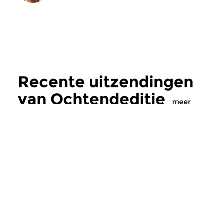
Recente uitzendingen
van Ochtendeditie
meer
Klassiek
Klassiek
Ochtendeditie
Ochtendeditie
zo 2 aug 2026 07:00 uur
za 1 aug 2026 07:
Werken van Johann Adolf
Werken van Alessan