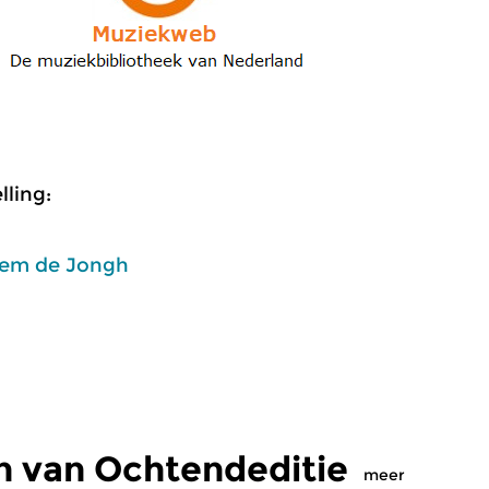
ling:
em de Jongh
n van Ochtendeditie
meer