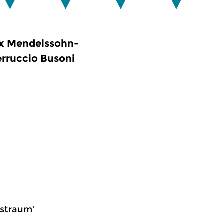
x Mendelssohn-
erruccio Busoni
tstraum'