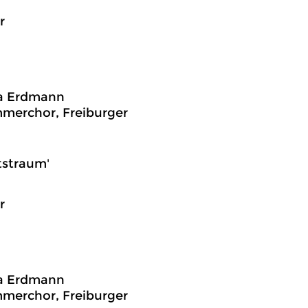
r
na Erdmann
mmerchor, Freiburger
tstraum'
r
na Erdmann
mmerchor, Freiburger