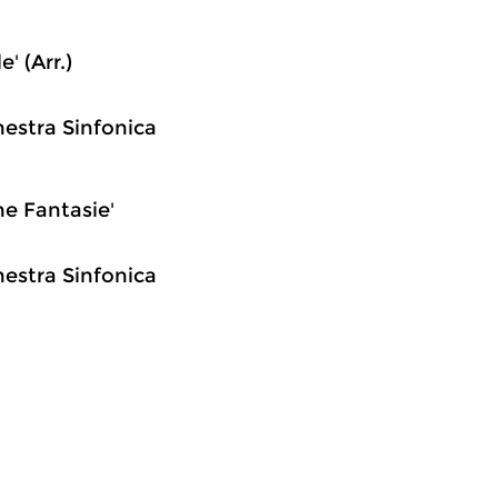
' (Arr.)
chestra Sinfonica
he Fantasie'
chestra Sinfonica