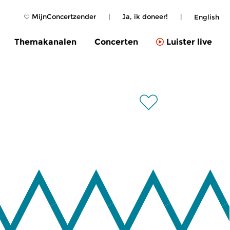
MijnConcertzender
|
Ja, ik doneer!
|
English
Themakanalen
Concerten
Luister live