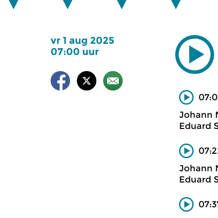
vr 1 aug 2025
07:00 uur
07:0
Johann
Eduard S
07:2
Johann
Eduard S
07:3