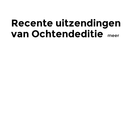
Recente uitzendingen
van Ochtendeditie
meer
Klassiek
Klassiek
Ochtendeditie
Ochtendeditie
zo 2 aug 2026 07:00 uur
za 1 aug 2026 07:
Werken van Johann Adolf
Werken van Alessan
Hasse, Anoniem, Johann
Scarlatti, Johann Ku
Christoph Pepusch...
Johann Friedrich Fasc