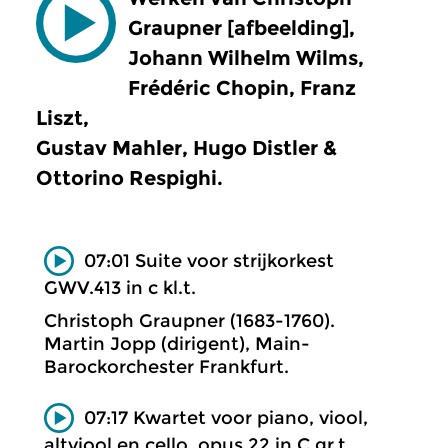
Graupner [afbeelding],
Johann Wilhelm Wilms,
Frédéric Chopin, Franz
Liszt,
Gustav Mahler, Hugo Distler &
Ottorino Respighi.
07:01 Suite voor strijkorkest
GWV.413 in c kl.t.
Christoph Graupner (1683-1760).
Martin Jopp (dirigent), Main-
Barockorchester Frankfurt.
07:17 Kwartet voor piano, viool,
altviool en cello, opus 22 in C gr.t.