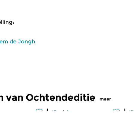
ling:
em de Jongh
n van Ochtendeditie
meer
Klassiek
Kl