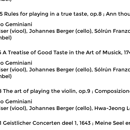
5 Rules for playing in a true taste, op.8 ; Ann th
co Geminiani
ser (viool), Johannes Berger (cello), Sólrún Fran
mbel)
5 A Treatise of Good Taste in the Art of Musick, 17
co Geminiani
ser (viool), Johannes Berger (cello), Sólrún Fran
mbel)
8 The art of playing the violin, op.9 ; Composizio
co Geminiani
ser (viool), Johannes Berger (cello), Hwa-Jeong L
1 Geistlicher Concerten deel 1, 1643 ; Meine Seel