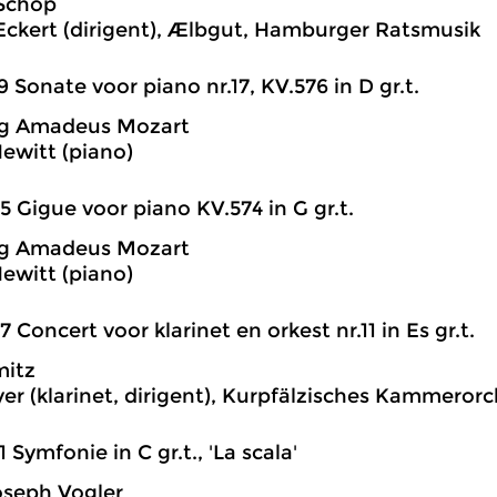
Schop
ckert (dirigent), Ælbgut, Hamburger Ratsmusik
9 Sonate voor piano nr.17, KV.576 in D gr.t.
g Amadeus Mozart
ewitt (piano)
5 Gigue voor piano KV.574 in G gr.t.
g Amadeus Mozart
ewitt (piano)
7 Concert voor klarinet en orkest nr.11 in Es gr.t.
mitz
er (klarinet, dirigent), Kurpfälzisches Kammerorc
1 Symfonie in C gr.t., 'La scala'
oseph Vogler