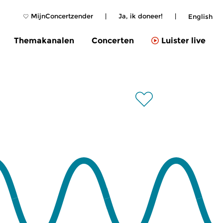
MijnConcertzender
|
Ja, ik doneer!
|
English
Themakanalen
Concerten
Luister live