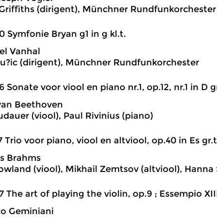
riffiths (dirigent), Münchner Rundfunkorchester
0 Symfonie Bryan g1 in g kl.t.
tel Vanhal
u?ic (dirigent), Münchner Rundfunkorchester
6 Sonate voor viool en piano nr.1, op.12, nr.1 in D gr
van Beethoven
dauer (viool), Paul Rivinius (piano)
7 Trio voor piano, viool en altviool, op.40 in Es gr.t
s Brahms
owland (viool), Mikhail Zemtsov (altviool), Hanna
7 The art of playing the violin, op.9 ; Essempio XII
co Geminiani