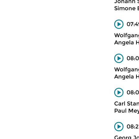
Johann 
Simone E
07:4
Wolfgan
Angela H
08:0
Wolfgan
Angela H
08:0
Carl Sta
Paul Mey
08:2
Georg J