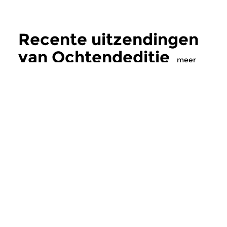
Recente uitzendingen
van Ochtendeditie
meer
Klassiek
Klassiek
Ochtendeditie
Ochtendeditie
zo 2 aug 2026 07:00 uur
za 1 aug 2026 07:
Werken van Johann Adolf
Werken van Alessan
Hasse, Anoniem, Johann
Scarlatti, Johann Ku
Christoph Pepusch...
Johann Friedrich Fasc