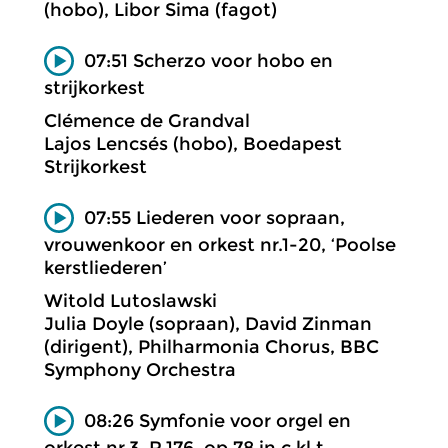
(hobo), Libor Sima (fagot)
07:51 Scherzo voor hobo en
strijkorkest
Clémence de Grandval
Lajos Lencsés (hobo), Boedapest
Strijkorkest
07:55 Liederen voor sopraan,
vrouwenkoor en orkest nr.1-20, ‘Poolse
kerstliederen’
Witold Lutoslawski
Julia Doyle (sopraan), David Zinman
(dirigent), Philharmonia Chorus, BBC
Symphony Orchestra
08:26 Symfonie voor orgel en
orkest nr.3, R.176, op.78 in c kl.t.