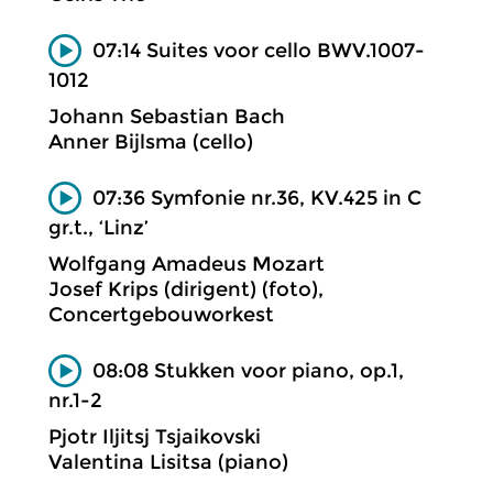
07:14 Suites voor cello BWV.1007-
1012
Johann Sebastian Bach
Anner Bijlsma (cello)
07:36 Symfonie nr.36, KV.425 in C
gr.t., ‘Linz’
Wolfgang Amadeus Mozart
Josef Krips (dirigent) (foto),
Concertgebouworkest
08:08 Stukken voor piano, op.1,
nr.1-2
Pjotr Iljitsj Tsjaikovski
Valentina Lisitsa (piano)