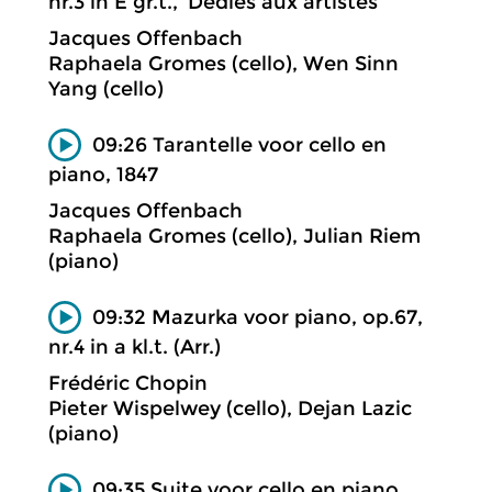
nr.3 in E gr.t., ‘Dédiés aux artistes’
Jacques Offenbach
Raphaela Gromes (cello), Wen Sinn
Yang (cello)
09:26 Tarantelle voor cello en
piano, 1847
Jacques Offenbach
Raphaela Gromes (cello), Julian Riem
(piano)
09:32 Mazurka voor piano, op.67,
nr.4 in a kl.t. (Arr.)
Frédéric Chopin
Pieter Wispelwey (cello), Dejan Lazic
(piano)
09:35 Suite voor cello en piano,