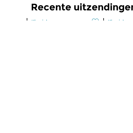
Recente uitzendinge
Klassiek
Klassiek
Ochtendeditie
Ochtend
zo 2 aug 2026 07:00 uur
za 1 aug 
Werken van Johann Adolf
Werken van
Hasse, Anoniem, Johann
Scarlatti, 
Christoph Pepusch...
Johann Fried
Meer van programma