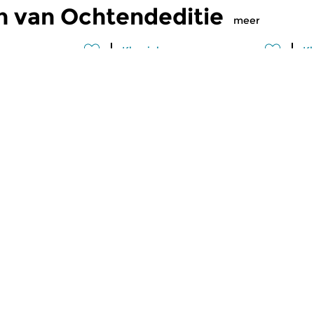
n van Ochtendeditie
meer
Klassiek
Kl
editie
Ochtendeditie
O
2026 07:00 uur
vr 31 jul 2026 07:00 uur
d
 Alessandro
Werken van Johann Philipp
We
Johann Kuhnau,
Krieger, Johann Heinrich
Kr
rich Fasch, Jan...
Schmelzer, François-Joseph...
Lo
maker Niklaas Hoekstra