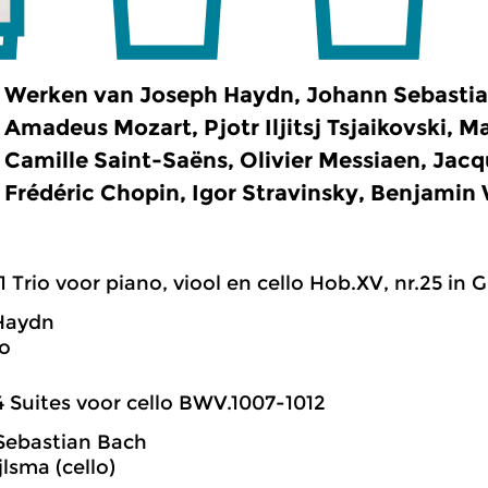
Werken van Joseph Haydn, Johann Sebastia
Amadeus Mozart, Pjotr Iljitsj Tsjaikovski, M
Camille Saint-Saëns, Olivier Messiaen, Jac
Frédéric Chopin, Igor Stravinsky, Benjamin 
1 Trio voor piano, viool en cello Hob.XV, nr.25 in G 
Haydn
io
4 Suites voor cello BWV.1007-1012
Sebastian Bach
lsma (cello)