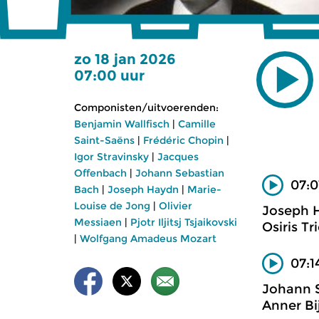
zo 18 jan 2026
07:00 uur
Componisten/uitvoerenden:
Benjamin Wallfisch
|
Camille
Saint-Saëns
|
Frédéric Chopin
|
Igor Stravinsky
|
Jacques
Offenbach
|
Johann Sebastian
07:0
Bach
|
Joseph Haydn
|
Marie-
Louise de Jong
|
Olivier
Joseph 
Messiaen
|
Pjotr Iljitsj Tsjaikovski
Osiris Tr
|
Wolfgang Amadeus Mozart
07:1
Johann 
Anner Bij