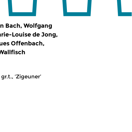
n Bach, Wolfgang
arie-Louise de Jong,
ques Offenbach,
Wallfisch
gr.t., ‘Zigeuner’