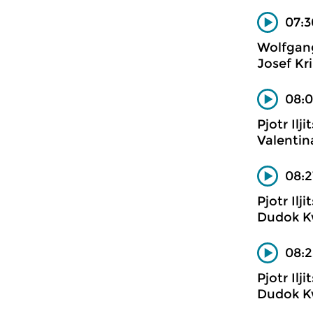
07:3
Wolfgan
Josef Kr
08:0
Pjotr Ilji
Valentina
08:2
Pjotr Ilj
Dudok K
08:2
Pjotr Ilj
Dudok K