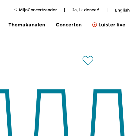
MijnConcertzender
|
Ja, ik doneer!
|
English
Themakanalen
Concerten
Luister live