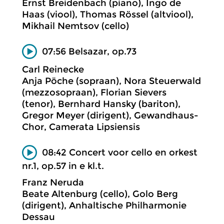
Ernst Breidenbach (piano), Ingo de
Haas (viool), Thomas Rössel (altviool),
Mikhail Nemtsov (cello)
07:56 Belsazar, op.73
Carl Reinecke
Anja Pöche (sopraan), Nora Steuerwald
(mezzosopraan), Florian Sievers
(tenor), Bernhard Hansky (bariton),
Gregor Meyer (dirigent), Gewandhaus-
Chor, Camerata Lipsiensis
08:42 Concert voor cello en orkest
nr.1, op.57 in e kl.t.
Franz Neruda
Beate Altenburg (cello), Golo Berg
(dirigent), Anhaltische Philharmonie
Dessau