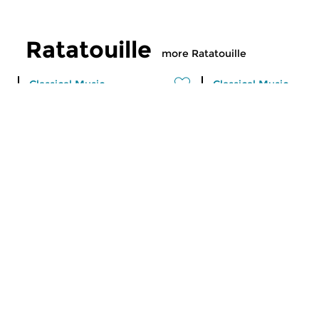
Ratatouille
more Ratatouille
Classical Music
Classical Music
Ratatouille
Ratatouille
fri 7 aug 2026 16:00 hrs
thu 6 aug 2026 16
A vegetable stew with different
A vegetable stew wit
ingredients
ingredients