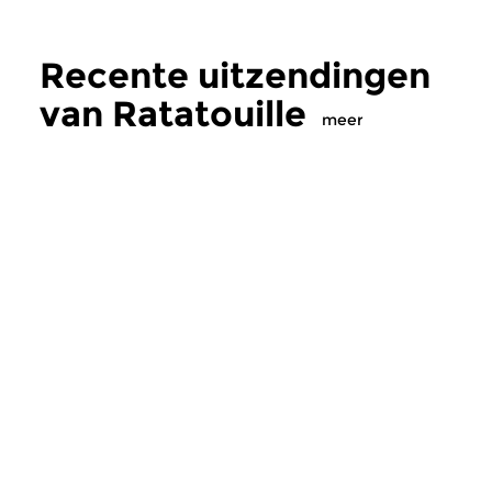
Recente uitzendingen
van Ratatouille
meer
Klassiek
Klassiek
Ratatouille
Ratatouille
vr 7 aug 2026 16:00 uur
do 6 aug 2026 16
Een smakelijke mix van
Een smakelijke mix 
wereldmuziek, jazz en klassiek
wereldmuziek, jazz e
en alles daartussen.
en alles daartussen.