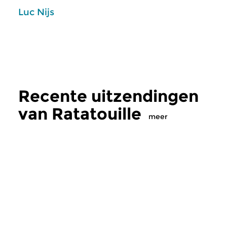
Luc Nijs
Recente uitzendingen
van Ratatouille
meer
Klassiek
Klassiek
Ratatouille
Ratatouille
do 6 aug 2026 16:00 uur
wo 5 aug 2026 16