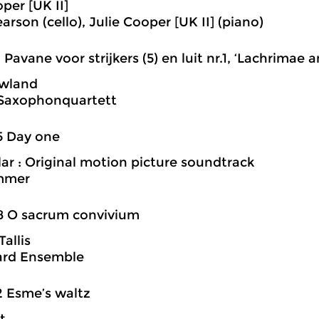
per [UK II]
arson (cello), Julie Cooper [UK II] (piano)
1 Pavane voor strijkers (5) en luit nr.1, ‘Lachrimae a
wland
Saxophonquartett
5 Day one
llar : Original motion picture soundtrack
mmer
8 O sacrum convivium
allis
iard Ensemble
2 Esme’s waltz