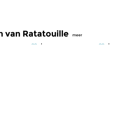
 van Ratatouille
meer
Klassiek
Kl
lle
Ratatouille
R
2026 16:00 uur
wo 5 aug 2026 16:00 uur
d
jke mix van
Een smakelijke mix van
Ee
k, jazz en klassiek
wereldmuziek, jazz en klassiek
we
rtussen.
en alles daartussen.
en