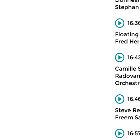
Lionhear
Stephan
16:3
Floating
Fred Her
16:4
Camille 
Radovan 
Orchestr
16:4
Steve Re
Freem S
16:5