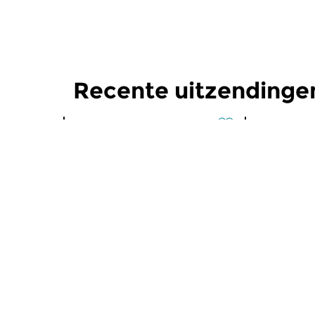
Recente uitzendingen
Klassiek
Klassiek
Ratatouille
Ratatoui
vr 7 aug 2026 16:00 uur
do 6 aug 
Een smakelijke mix van
Een smakeli
wereldmuziek, jazz en klassiek
wereldmuzie
en alles daartussen.
en alles daa