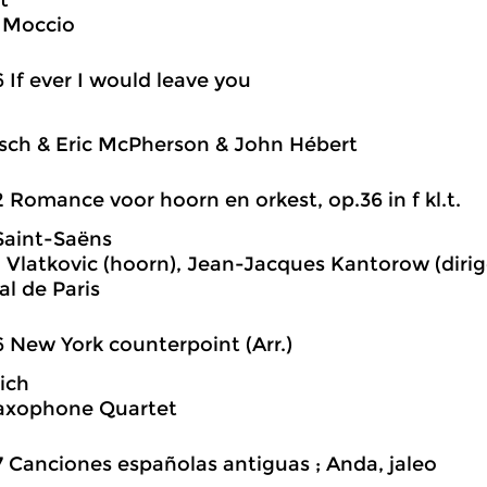
t
 Moccio
6 If ever I would leave you
sch & Eric McPherson & John Hébert
2 Romance voor hoorn en orkest, op.36 in f kl.t.
Saint-Saëns
Vlatkovic (hoorn), Jean-Jacques Kantorow (diri
al de Paris
6 New York counterpoint (Arr.)
ich
axophone Quartet
7 Canciones españolas antiguas ; Anda, jaleo