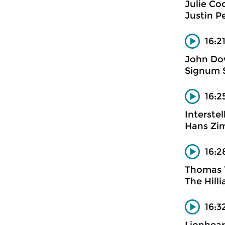
Julie Coo
Justin Pe
16:2
John Do
Signum 
16:2
Interste
Hans Zi
16:2
Thomas T
The Hill
16:3