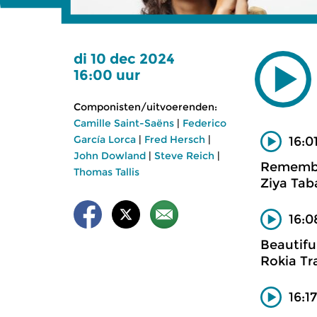
di 10 dec 2024
16:00 uur
Componisten/uitvoerenden:
Camille Saint-Saëns
|
Federico
García Lorca
|
Fred Hersch
|
16:0
John Dowland
|
Steve Reich
|
Rememb
Thomas Tallis
Ziya Tab
16:0
Beautiful
Rokia Tr
16:1