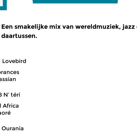
Een smakelijke mix van wereldmuziek, jazz e
daartussen.
1 Lovebird
rances
assian
8 N’ téri
 Africa
aoré
7 Ourania