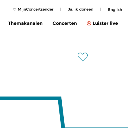
MijnConcertzender
|
Ja, ik doneer!
|
English
Themakanalen
Concerten
Luister live