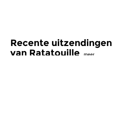
Recente uitzendingen
van Ratatouille
meer
Klassiek
Klassiek
Ratatouille
Ratatouille
do 6 aug 2026 16:00 uur
wo 5 aug 2026 16
Een smakelijke mix van
Een smakelijke mix 
wereldmuziek, jazz en klassiek
wereldmuziek, jazz e