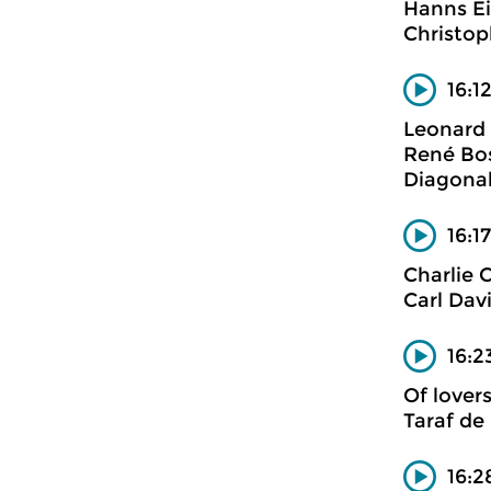
Hanns Ei
Christop
16:1
Leonard 
René Bos
Diagona
16:1
Charlie C
Carl Dav
16:2
Of lover
Taraf de
16:2