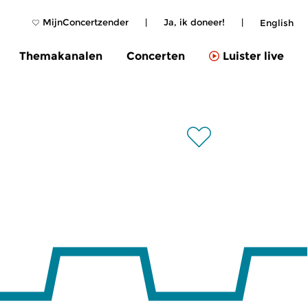
MijnConcertzender
|
Ja, ik doneer!
|
English
Themakanalen
Concerten
Luister live