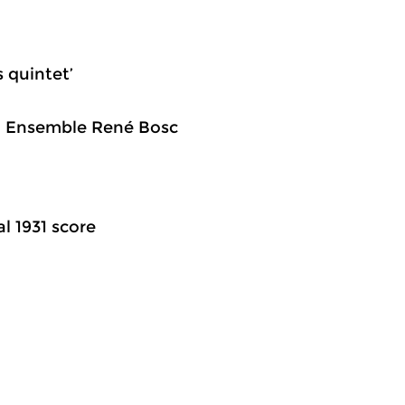
s quintet’
r, Ensemble René Bosc
al 1931 score