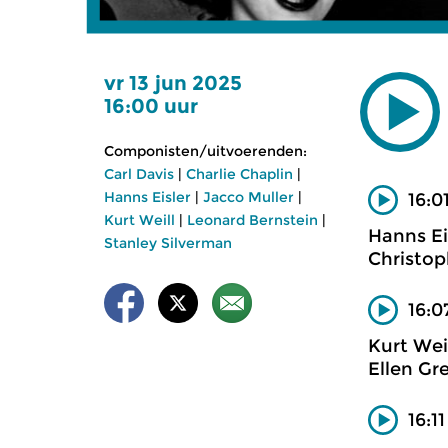
vr 13 jun 2025
16:00 uur
Componisten/uitvoerenden:
Carl Davis
|
Charlie Chaplin
|
Hanns Eisler
|
Jacco Muller
|
16:0
Kurt Weill
|
Leonard Bernstein
|
Hanns Ei
Stanley Silverman
Christop
16:0
Kurt Wei
Ellen Gr
16:1