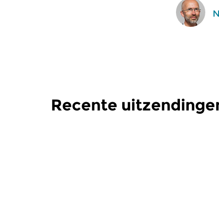
N
Recente uitzendingen
Klassiek
Klassiek
Ratatouille
Ratatoui
vr 7 aug 2026 16:00 uur
do 6 aug 
Een smakelijke mix van
Een smakeli