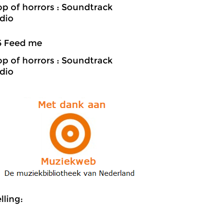
hop of horrors : Soundtrack
dio
5 Feed me
hop of horrors : Soundtrack
dio
ling: