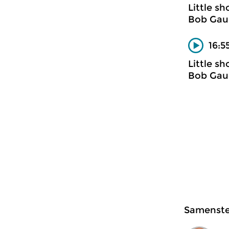
Little s
Bob Gau
16:5
Little s
Bob Gau
Samenstel