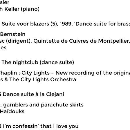
sler
h Keller (piano)
2 Suite voor blazers (5), 1989, ‘Dance suite for bras
Bernstein
c (dirigent), Quintette de Cuivres de Montpellie
les
7 The nightclub (dance suite)
haplin : City Lights – New recording of the origin
is & The City Lights Orchestra
3 Dance suite à la Clejani
s, gamblers and parachute skirts
 Haïdouks
8 I’m confessin’ that I love you