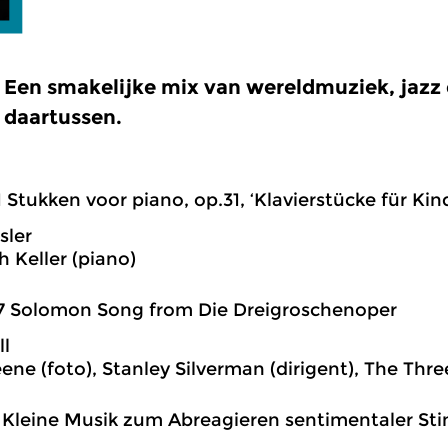
Een smakelijke mix van wereldmuziek, jazz e
daartussen.
1 Stukken voor piano, op.31, ‘Klavierstücke für Kin
sler
h Keller (piano)
7 Solomon Song from Die Dreigroschenoper
ll
eene (foto), Stanley Silverman (dirigent), The Th
1 Kleine Musik zum Abreagieren sentimentaler 