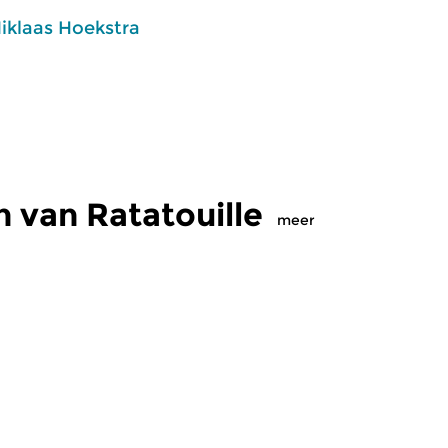
iklaas Hoekstra
 van Ratatouille
meer
Klassiek
Kl
lle
Ratatouille
R
2026 16:00 uur
wo 5 aug 2026 16:00 uur
d
jke mix van
Een smakelijke mix van
Ee