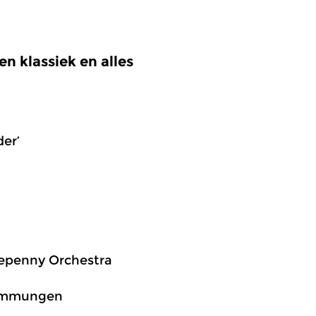
n klassiek en alles
der’
reepenny Orchestra
Stimmungen