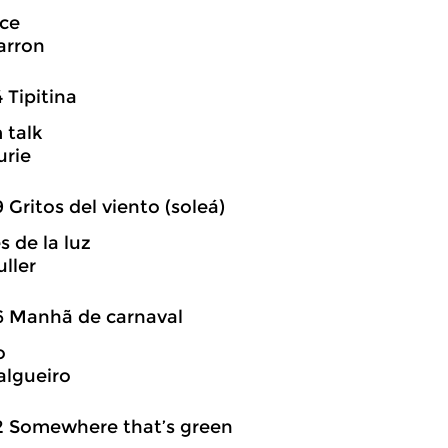
ce
arron
4 Tipitina
 talk
urie
9 Gritos del viento (soleá)
 de la luz
ller
6 Manhã de carnaval
o
algueiro
2 Somewhere that’s green