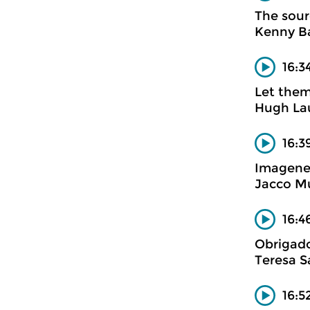
The sour
Kenny B
16:3
Let them
Hugh La
16:3
Imagenes
Jacco Mu
16:4
Obrigad
Teresa S
16:5