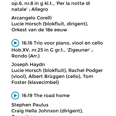
op.6, nr.8 in g kl.t., 'Per la notte di
natale' ; Allegro
Arcangelo Corelli
Lucie Horsch (blokfluit, dirigent),
Orkest van de 18e eeuw
16:16 Trio voor piano, viool en cello
Hob.XV, nr.25 in G gr.t., 'Zigeuner' ;
Rondo (Arr.)
Joseph Haydn
Lucie Horsch (blokfluit), Rachel Podger
(viool), Albert Brüggen (cello), Tom
Foster (klavecimbel)
16:19 The road home
Stephen Paulus
Craig Hella Johnson (dirigent),