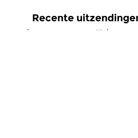
Recente uitzendingen
Klassiek
Klassiek
Ratatouille
Ratatoui
do 6 aug 2026 16:00 uur
wo 5 aug 
Een smakelijke mix van
Een smakeli
wereldmuziek, jazz en klassiek
wereldmuzie
en alles daartussen.
en alles daa
Meer van programma