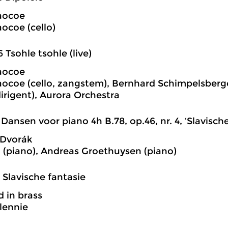
aocoe
aocoe (cello)
6 Tsohle tsohle (live)
aocoe
aocoe (cello, zangstem), Bernhard Schimpelsberge
dirigent), Aurora Orchestra
1 Dansen voor piano 4h B.78, op.46, nr. 4, ‘Slavisc
 Dvorák
l (piano), Andreas Groethuysen (piano)
7 Slavische fantasie
d in brass
lennie