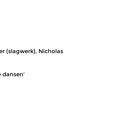
r (slagwerk), Nicholas
he dansen’