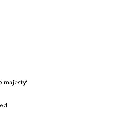
e majesty’
ied