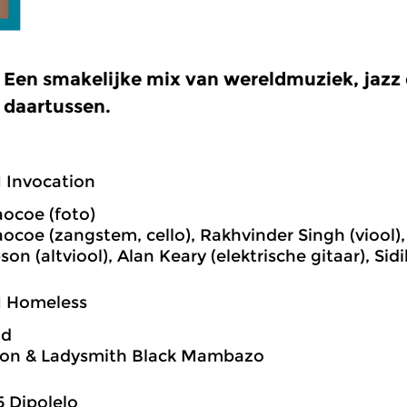
Een smakelijke mix van wereldmuziek, jazz e
daartussen.
1 Invocation
aocoe (foto)
aocoe (zangstem, cello), Rakhvinder Singh (viool),
on (altviool), Alan Keary (elektrische gitaar), Si
1 Homeless
nd
mon & Ladysmith Black Mambazo
5 Dipolelo