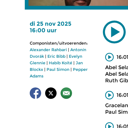
di 25 nov 2025
16:00 uur
Componisten/uitvoerenden:
Alexander Rahbari
|
Antonín
Dvorák
|
Eric Bibb
|
Evelyn
16:0
Glennie
|
Habib Koité
|
Jan
Abel Sel
Blockx
|
Paul Simon
|
Pepper
Abel Sel
Adams
Ruth Gibs
16:0
Gracela
Paul Si
16:0