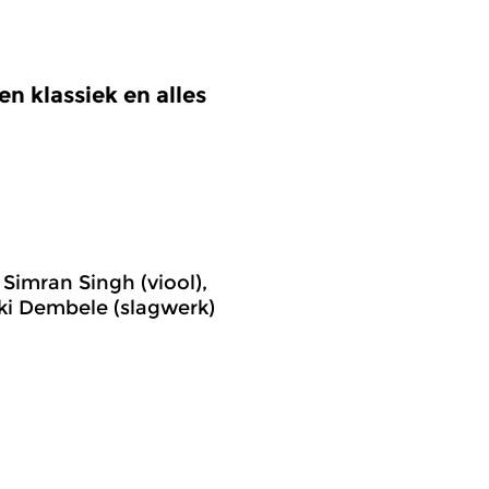
n klassiek en alles
 Simran Singh (viool),
diki Dembele (slagwerk)