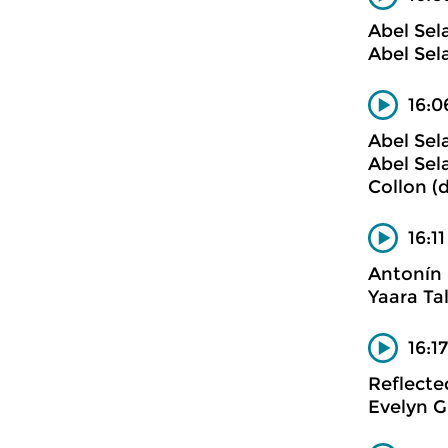
Abel Sel
Abel Sel
16:0
Abel Sel
Abel Sel
Collon (
16:1
Antonín
Yaara Ta
16:1
Reflecte
Evelyn G