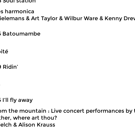
8 Soul station
es harmonica
ielemans & Art Taylor & Wilbur Ware & Kenny Dr
45 Batoumambe
ité
9 Ridin’
b
 I’ll fly away
m the mountain : Live concert performances by t
ther, where art thou?
Welch & Alison Krauss