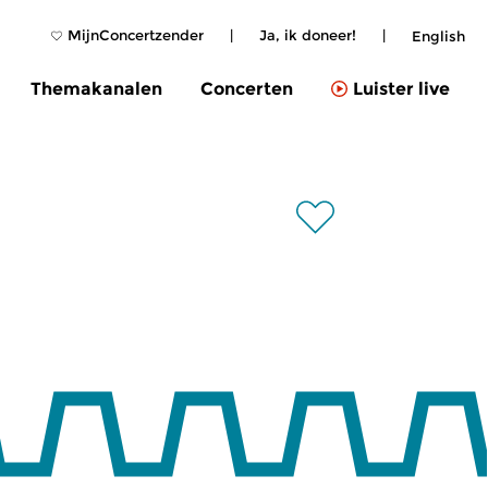
MijnConcertzender
|
Ja, ik doneer!
|
English
Themakanalen
Concerten
Luister live