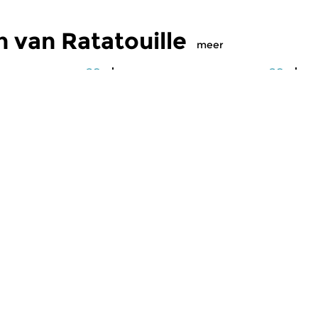
 van Ratatouille
meer
Klassiek
Kl
lle
Ratatouille
R
2026 16:00 uur
di 4 aug 2026 16:00 uur
m
jke mix van
Een smakelijke mix van
Ee
k, jazz en klassiek
wereldmuziek, jazz en klassiek
we
rtussen.
en alles daartussen.
en
maker Niklaas Hoekstra