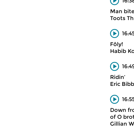
16:3
Man bit
Toots Th
16:
Fôly!
Habib Ko
16:4
Ridin’
Eric Bib
16:55
Down fro
of O bro
Gillian 