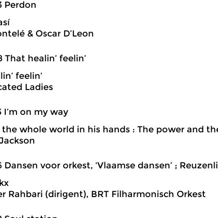
3 Perdon
sí
ntelé & Oscar D’Leon
8 That healin’ feelin’
in’ feelin’
cated Ladies
3 I’m on my way
t the whole world in his hands : The power and th
 Jackson
6 Dansen voor orkest, ‘Vlaamse dansen’ ; Reuzenl
kx
r Rahbari (dirigent), BRT Filharmonisch Orkest