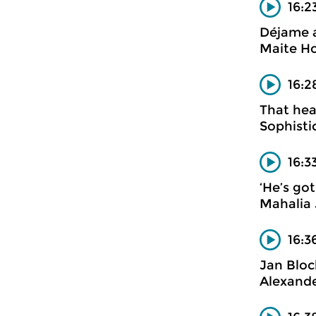
16:2
Déjame a
Maite Ho
16:2
That heal
Sophisti
16:3
‘He’s go
Mahalia
16:3
Jan Bloc
Alexande