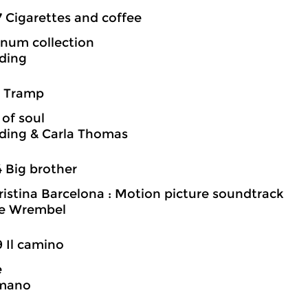
7 Cigarettes and coffee
inum collection
ding
1 Tramp
 of soul
ding & Carla Thomas
4 Big brother
ristina Barcelona : Motion picture soundtrack
e Wrembel
9 Il camino
e
mano