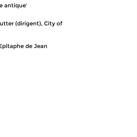
te antique’
ter (dirigent), City of
‘Epitaphe de Jean