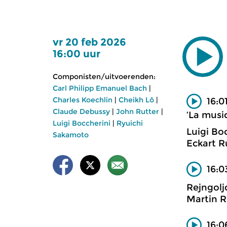
vr 20 feb 2026
16:00 uur
Componisten/uitvoerenden:
Carl Philipp Emanuel Bach
|
Charles Koechlin
|
Cheikh Lô
|
16:0
Claude Debussy
|
John Rutter
|
‘La musi
Luigi Boccherini
|
Ryuichi
Luigi Bo
Sakamoto
Eckart R
16:0
Rejngolj
Martin R
16:0