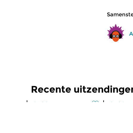
Samenstel
A
Recente uitzendingen
Klassiek
Klassiek