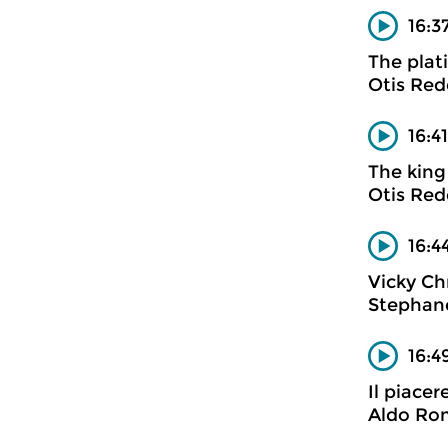
16:3
The plat
Otis Red
16:4
The king
Otis Red
16:4
Vicky Ch
Stephan
16:4
Il piacer
Aldo Ro