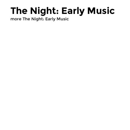
The Night: Early Music
more The Night: Early Music
Early Music
Early Music
The Night: Early Music
The Night: Ear
wed 5 aug 2026 03:00 hrs
wed 22 jul 2026 
Early Music, compiled by Egbert
Early Music, compile
Randewijk
Randewijk