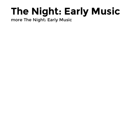
The Night: Early Music
more The Night: Early Music
Early Music
Early Music
The Night: Early Music
The Night: Ear
wed 5 aug 2026 03:00 hrs
wed 22 jul 2026 
Early Music, compiled by Egbert
Early Music, compile
Randewijk
Randewijk