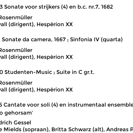
3 Sonate voor strijkers (4) en b.c. nr.7, 1682
Rosenmüller
all (dirigent), Hespèrion XX
1 Sonate da camera, 1667 ; Sinfonia IV (quarta)
Rosenmüller
all (dirigent), Hespèrion XX
0 Studenten-Music ; Suite in C gr.t.
Rosenmüller
all (dirigent), Hespèrion XX
5 Cantate voor soli (4) en instrumentaal ensemble,
io gehorsam'
drich Gessel
 Mields (sopraan), Britta Schwarz (alt), Andreas P