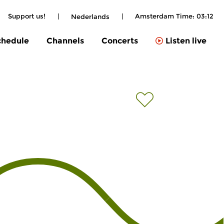
Support us!
|
|
Amsterdam Time:
03:12
Nederlands
chedule
Channels
Concerts
Listen live