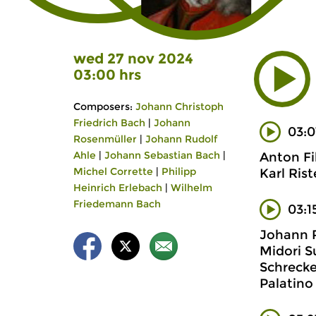
wed 27 nov 2024
03:00 hrs
Composers:
Johann Christoph
Friedrich Bach
|
Johann
03:0
Rosenmüller
|
Johann Rudolf
Ahle
|
Johann Sebastian Bach
|
Anton Fi
Michel Corrette
|
Philipp
Karl Ris
Heinrich Erlebach
|
Wilhelm
Friedemann Bach
03:1
Johann 
Midori S
Schrecke
Palatino