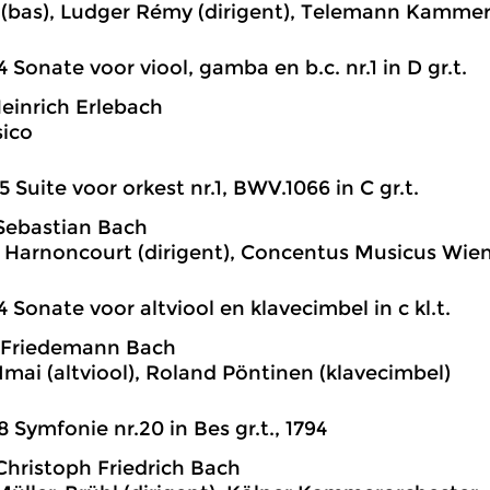
(bas), Ludger Rémy (dirigent), Telemann Kammer
4 Sonate voor viool, gamba en b.c. nr.1 in D gr.t.
Heinrich Erlebach
ico
5 Suite voor orkest nr.1, BWV.1066 in C gr.t.
Sebastian Bach
 Harnoncourt (dirigent), Concentus Musicus Wie
4 Sonate voor altviool en klavecimbel in c kl.t.
 Friedemann Bach
mai (altviool), Roland Pöntinen (klavecimbel)
8 Symfonie nr.20 in Bes gr.t., 1794
hristoph Friedrich Bach