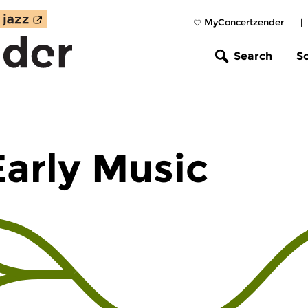
MyConcertzender
|
Search
S
Early Music