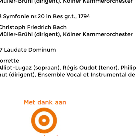
üller-Brühl (dirigent), Kölner Kammerorchester
3 Symfonie nr.20 in Bes gr.t., 1794
hristoph Friedrich Bach
üller-Brühl (dirigent), Kölner Kammerorchester
37 Laudate Dominum
orrette
Alliot-Lugaz (sopraan), Régis Oudot (tenor), Phili
ut (dirigent), Ensemble Vocal et Instrumental de