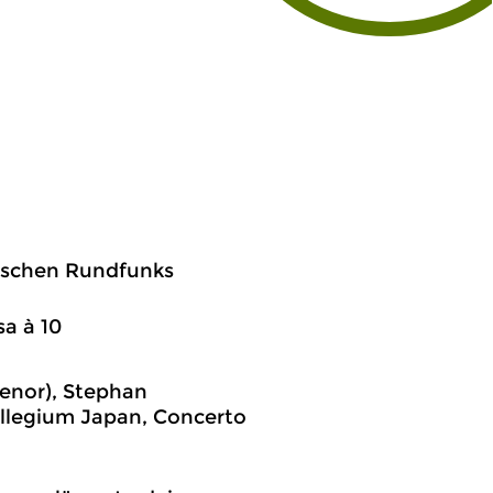
dischen Rundfunks
sa à 10
tenor), Stephan
ollegium Japan, Concerto