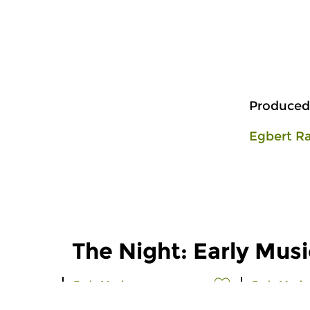
Produced
Egbert R
The Night: Early Musi
Early Music
Early Music