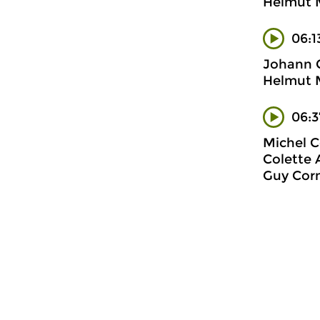
Helmut M
06:1
Johann C
Helmut M
06:
Michel C
Colette 
Guy Corn