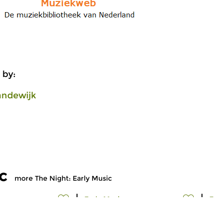
 by:
andewijk
c
more The Night: Early Music
Early Music
Ea