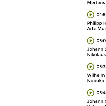
Mertens 
04:5
Philipp 
Arte Mus
05:0
Johann 
Nikolaus
05:3
Wilhelm
Nobuko I
05:4
Johann C