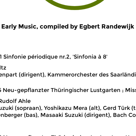
Early Music, compiled by Egbert Randewijk
1 Sinfonie périodique nr.2, 'Sinfonia à 8'
ltz
tenpart (dirigent), Kammerorchester des Saarlän
5 Neu-gepflanzter Thüringischer Lustgarten ; Mis
Rudolf Ahle
uzuki (sopraan), Yoshikazu Mera (alt), Gerd Türk (
nberger (bas), Masaaki Suzuki (dirigent), Bach C