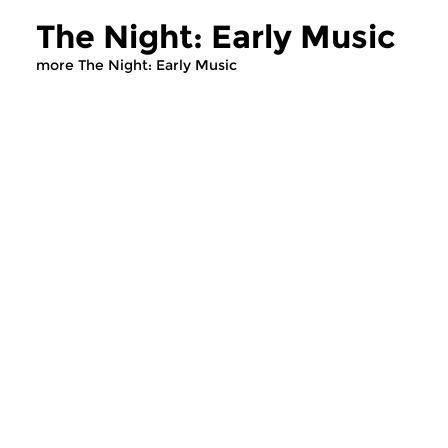
The Night: Early Music
more The Night: Early Music
Early Music
Early Music
The Night: Early Music
The Night: Ear
wed 5 aug 2026 03:00 hrs
wed 22 jul 2026 
Early Music, compiled by Egbert
Early Music, compile
Randewijk
Randewijk