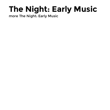
The Night: Early Music
more The Night: Early Music
Early Music
Early Music
The Night: Early Music
The Night: Ear
wed 5 aug 2026 03:00 hrs
wed 22 jul 2026 
Early Music, compiled by Egbert
Early Music, compile
Randewijk
Randewijk