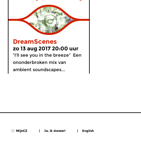
DreamScenes
zo 13 aug 2017 20:00 uur
“I’ll see you in the breeze” Een
ononderbroken mix van
ambient soundscapes...
MijnCZ
|
Ja, ik doneer!
|
English