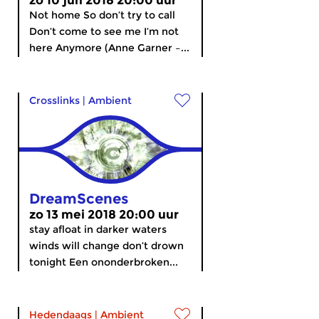
zo 10 jun 2018 20:00 uur
Not home So don’t try to call
Don’t come to see me I’m not
here Anymore (Anne Garner –...
Crosslinks
|
Ambient
DreamScenes
zo 13 mei 2018 20:00 uur
stay afloat in darker waters
winds will change don’t drown
tonight Een ononderbroken...
Hedendaags
|
Ambient