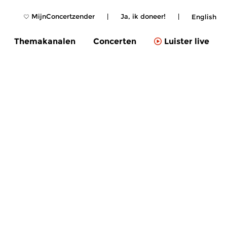
MijnConcertzender
|
Ja, ik doneer!
|
English
Themakanalen
Concerten
Luister live