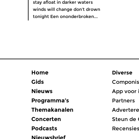
stay afloat in darker waters
winds will change don’t drown
tonight Een ononderbroken...
Home
Diverse
Gids
Componis
Nieuws
App voor 
Programma’s
Partners
Themakanalen
Adverter
Concerten
Steun de
Podcasts
Recensie
Nieuwsbrief