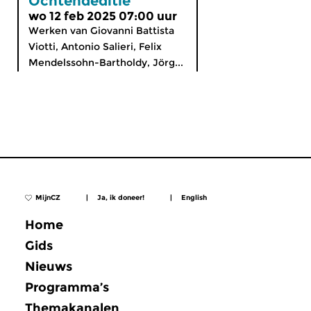
Ochtendeditie
wo 12 feb 2025 07:00 uur
Werken van Giovanni Battista
Viotti, Antonio Salieri, Felix
Mendelssohn-Bartholdy, Jörg...
MijnCZ
|
Ja, ik doneer!
|
English
Home
Gids
Nieuws
Programma’s
Themakanalen