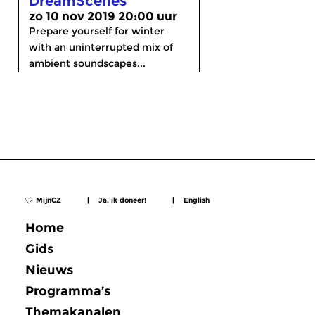
DreamScenes
zo 10 nov 2019 20:00 uur
Prepare yourself for winter
with an uninterrupted mix of
ambient soundscapes...
MijnCZ
|
Ja, ik doneer!
|
English
Home
Gids
Nieuws
Programma’s
Themakanalen