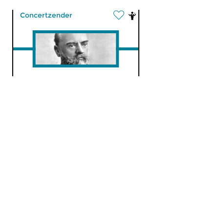
Concertzender
ILFZ 2025 Dag van het
Lied: LiedLab
zat 17 mei 2025
LiedLab studenten Utrechts
Conservatorium Vernieuwing...
Klassiek