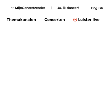
MijnConcertzender
|
Ja, ik doneer!
|
English
Themakanalen
Concerten
Luister live