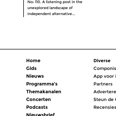
No: 110. A listening post in the
unexplored landscape of
independent alternative...
Home
Diverse
Gids
Componis
Nieuws
App voor 
Programma’s
Partners
Themakanalen
Adverter
Concerten
Steun de
Podcasts
Recensie
Nieuwsbrief