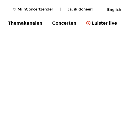
MijnConcertzender
|
Ja, ik doneer!
|
English
Themakanalen
Concerten
Luister live