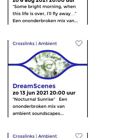
zo 8 aug 2021 20:00 uur
“Some bright morning, when
this life is over, I’ll fly away…”
Een ononderbroken mix van...
Crosslinks
|
Ambient
DreamScenes
zo 13 jun 2021 20:00 uur
“Nocturnal Sunrise” Een
ononderbroken mix van
ambient soundscapes...
Crosslinks
|
Ambient