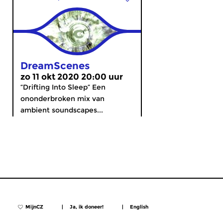
DreamScenes
zo 11 okt 2020 20:00 uur
“Drifting Into Sleep” Een
ononderbroken mix van
ambient soundscapes...
MijnCZ
|
Ja, ik doneer!
|
English