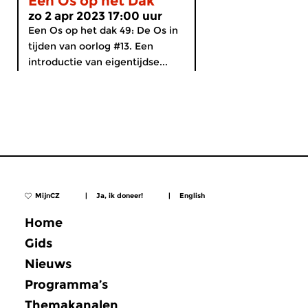
Een Os op het Dak
zo 2 apr 2023 17:00 uur
Een Os op het dak 49: De Os in
tijden van oorlog #13. Een
introductie van eigentijdse...
MijnCZ
|
Ja, ik doneer!
|
English
Home
Gids
Nieuws
Programma’s
Themakanalen