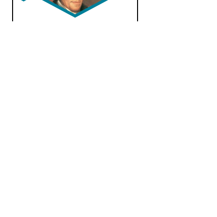
De Nacht: Klassiek
vr 16 dec 2016 01:00 uur
Werken van Monteverdi,
Werner, Haydn, Stamitz,
Richter, Toeschi, Filtz, Weiss...
Klassiek
|
Classicisme
Zuiver klassiek
wo 14 okt 2015 14:00 uur
De echte Klassieken vandaag
aflevering 77 met werken van
Franz Xaver Richter, Wolfgang...