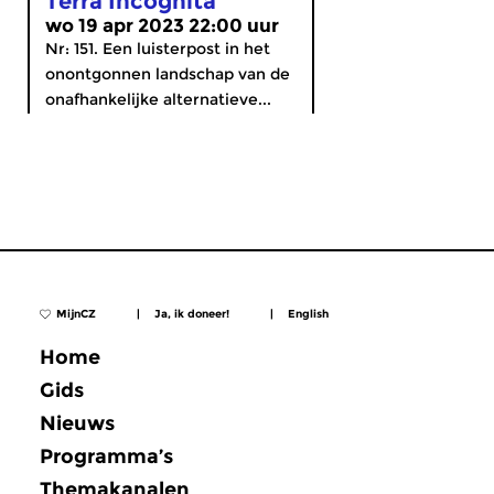
Terra Incognita
wo 19 apr 2023 22:00 uur
Nr: 151. Een luisterpost in het
onontgonnen landschap van de
onafhankelijke alternatieve...
MijnCZ
|
Ja, ik doneer!
|
English
Home
Gids
Nieuws
Programma’s
Themakanalen