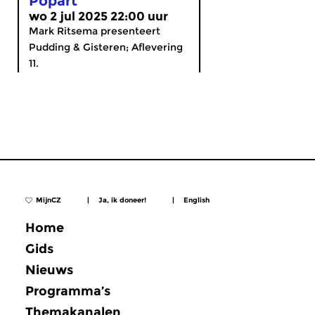
Popart
wo 2 jul 2025 22:00 uur
Mark Ritsema presenteert
Pudding & Gisteren; Aflevering
11.
MijnCZ
|
Ja, ik doneer!
|
English
Home
Gids
Nieuws
Programma’s
Themakanalen