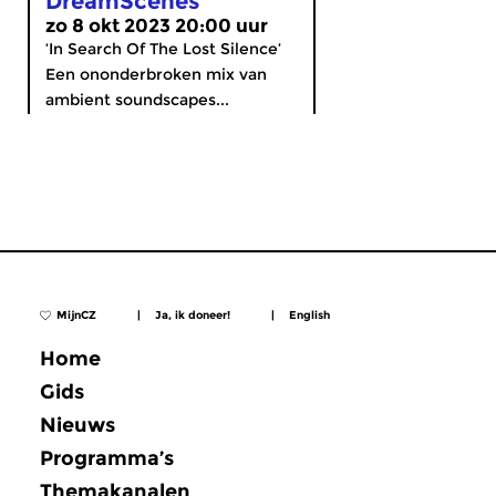
DreamScenes
zo 8 okt 2023 20:00 uur
‘In Search Of The Lost Silence’
Een ononderbroken mix van
ambient soundscapes...
MijnCZ
|
Ja, ik doneer!
|
English
Home
Gids
Nieuws
Programma’s
Themakanalen