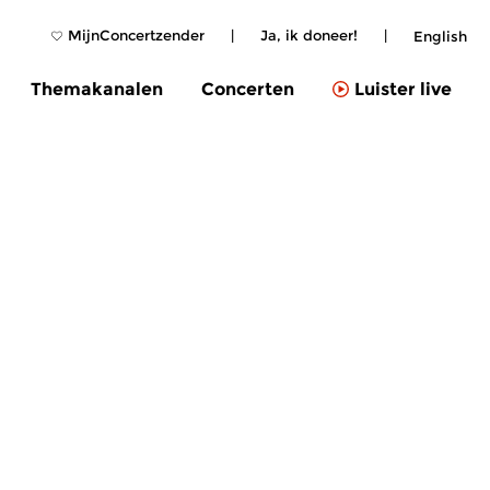
MijnConcertzender
|
Ja, ik doneer!
|
English
Themakanalen
Concerten
Luister live