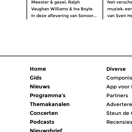
Meester & gezel: Ralph
Net versch
Vaughan Williams & Ina Boyle.
muziek: ee
In deze aflevering van Sonoor...
van Sven He
Home
Diverse
Gids
Componis
Nieuws
App voor 
Programma’s
Partners
Themakanalen
Adverter
Concerten
Steun de
Podcasts
Recensie
Nieuwsbrief